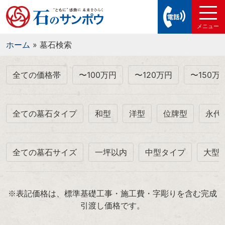
ホーム
»
墓石検索
全ての価格帯
〜100万円
〜120万円
〜150万
全ての墓石タイプ
和型
洋型
位牌型
永代
全ての墓石サイズ
一坪以内
中型タイプ
大型
※表記価格は、標準基礎工事・施工費・字彫りを含む完成
引渡し価格です。