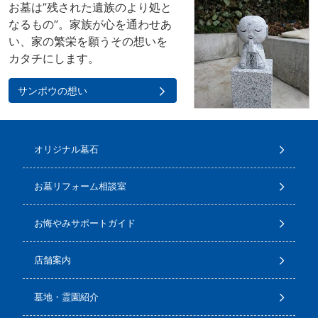
お墓は”残された遺族のより処と
なるもの”。家族が心を通わせあ
い、家の繁栄を願うその想いを
カタチにします。
サンポウの想い
オリジナル墓石
お墓リフォーム相談室
お悔やみサポートガイド
店舗案内
墓地・霊園紹介