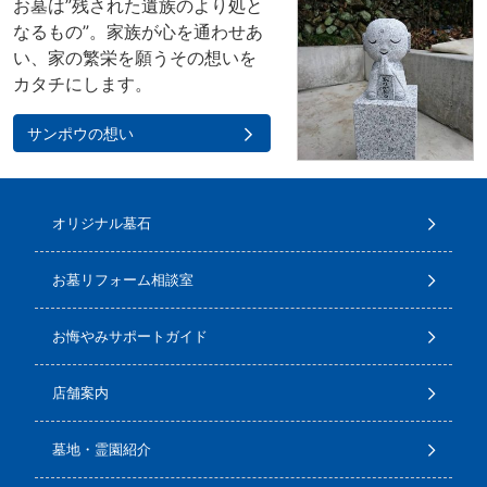
お墓は”残された遺族のより処と
なるもの”。家族が心を通わせあ
い、家の繁栄を願うその想いを
カタチにします。
サンポウの想い
オリジナル墓石
お墓リフォーム相談室
お悔やみサポートガイド
店舗案内
墓地・霊園紹介