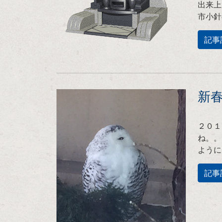
出来上
市小針
記事
新
２０１
ね。。
ように
記事