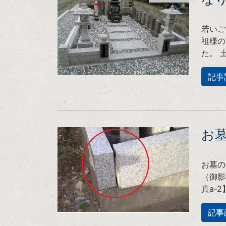
若いご
祖様の
た。 
記事
お
お墓の
（御影
真a-
記事