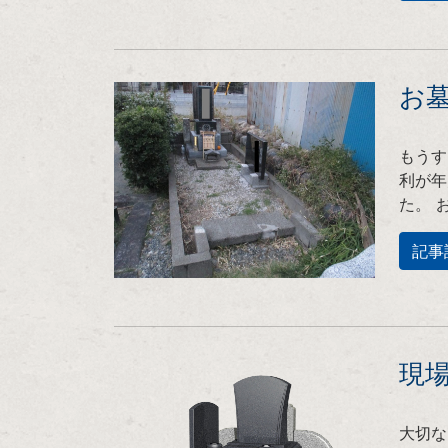
お
もうす
利が年
た。 
記事
現
大切な