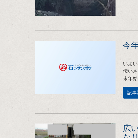
今
いよい
伝いさ
末年始
記事
広
な