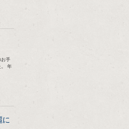
のお手
。 年
麗に