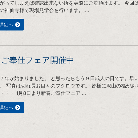
がってしまえば確認出来ない所を実際にご覧頂けます。 今回
の神仙寺様で現場見学会を行います。 …
詳細へ
春ご奉仕フェア開催中
７年が始まりました。 と思ったらもう９日成人の日です。早
。 写真は切れ長お目々のフクロウです。 皆様に沢山の福があ
・・・ 1月8日より新春ご奉仕フェア …
詳細へ