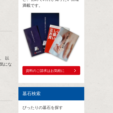
満載です。
、 以
気にな
資料のご請求はお気軽に
墓石検索
ぴったりの墓石を探す