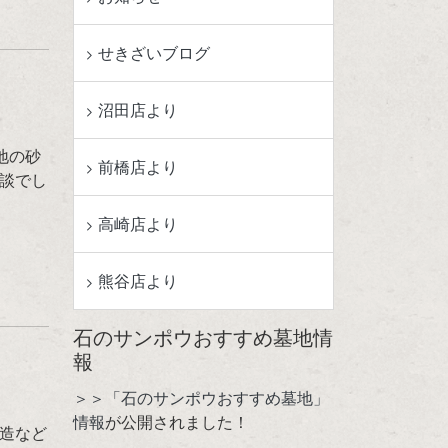
せきざいブログ
沼田店より
地の砂
前橋店より
談でし
高崎店より
熊谷店より
石のサンポウおすすめ墓地情
報
＞＞「石のサンポウおすすめ墓地」
情報
が公開されました！
造など