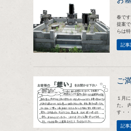
春です
提案で
らは特
記事
ご
１月に
た。 
す・・
記事