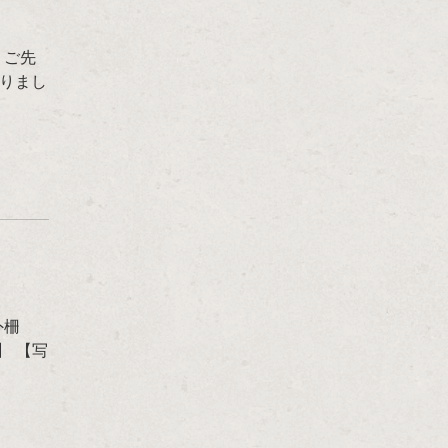
 ご先
りまし
外柵
】 【写