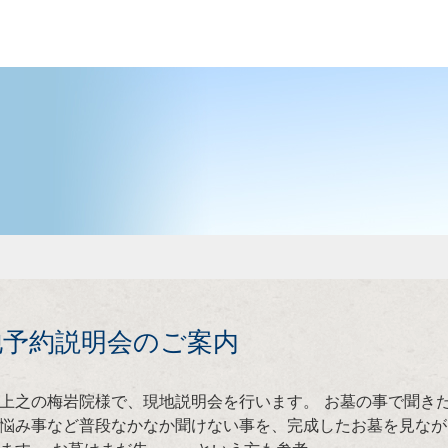
地予約説明会のご案内
上之の梅岩院様で、現地説明会を行います。 お墓の事で聞き
悩み事など普段なかなか聞けない事を、完成したお墓を見なが