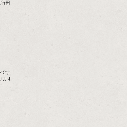
は行田
いです
ります