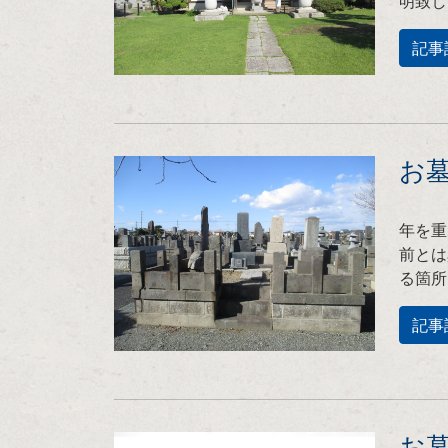
明致し
記事
お墓
年を重
前とは
る箇所
記事
お