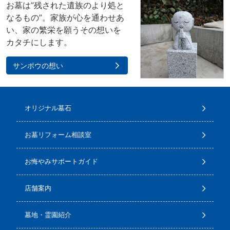
お墓は”残された遺族のより処と
なるもの”。家族が心を通わせあ
い、家の繁栄を願うその想いを
カタチにします。
サンポウの想い
オリジナル墓石
お墓リフォーム相談室
お悔やみサポートガイド
店舗案内
墓地・霊園紹介