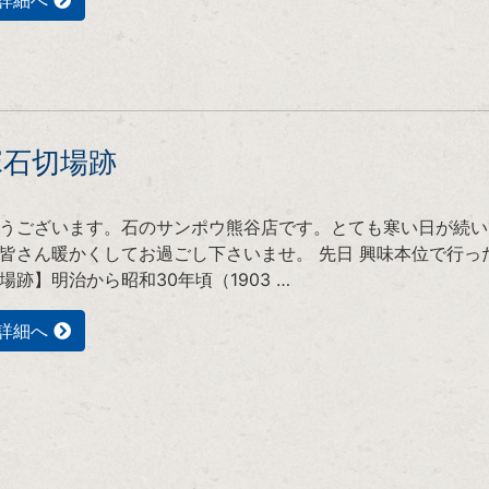
詳細へ
塚石切場跡
うございます。石のサンポウ熊谷店です。とても寒い日が続い
皆さん暖かくしてお過ごし下さいませ。 先日 興味本位で行っ
場跡】明治から昭和30年頃（1903 …
詳細へ