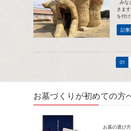
みなさ
きます
を付け
記事
01
お墓づくりが初めての方
お墓の選び方