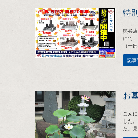
特別
熊谷店
にて、
（一部
記事
お
こんに
した。
た。見