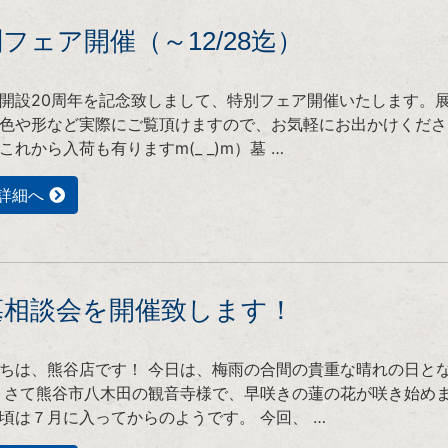
フェア開催（～12/28迄）
開設20周年を記念致しまして、特別フェア開催いたします。
色や形など実際にご覧頂けますので、お気軽にお出かけくださ
これから入荷も有りますm(_ _)m）墓 …
詳細へ
墓相談会を開催致します！
ちは、熊谷店です！ 今日は、梅雨の合間の貴重な晴れの日と
 さて熊谷市八木田の観音寺様で、早咲きの蓮の花が咲き始め
頃は７月に入ってからのようです。 今回、 …