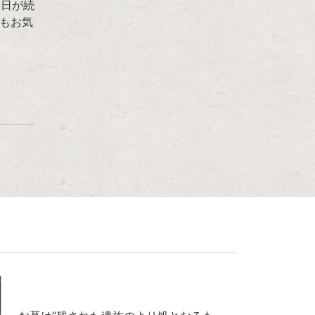
い日が続
もお気