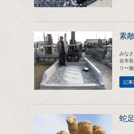
素敵
みなさ
谷市長
リー施
記事
蛇