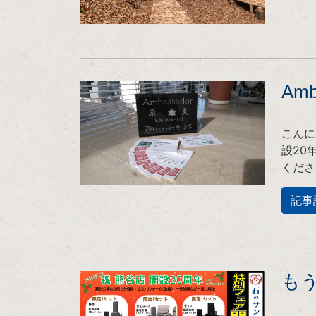
Amb
こんに
設20
くださ
記事
も