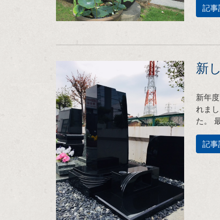
記事
新し
新年度
れまし
た。 
記事