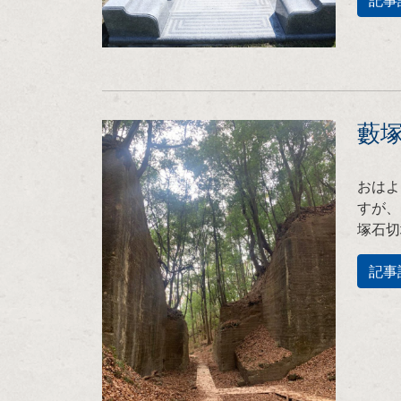
記事
藪
おはよ
すが、
塚石切
記事