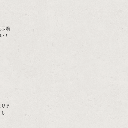
展示場
い！
なりま
まし