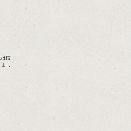
には慣
りまし