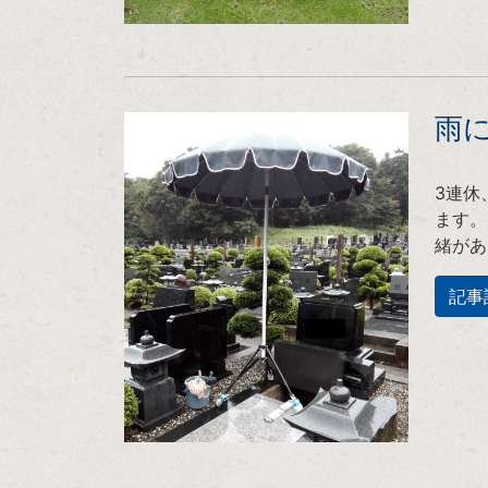
雨
3連休
ます。
緒があ
記事