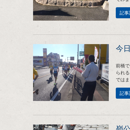
記事
今
前橋で
られる
ではま
記事
嶺