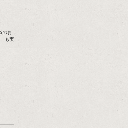
秋のお
” も実