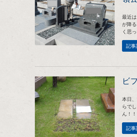
最近は
が降る
く思っ
記事
ビ
本日、
らでし
ん！！
記事