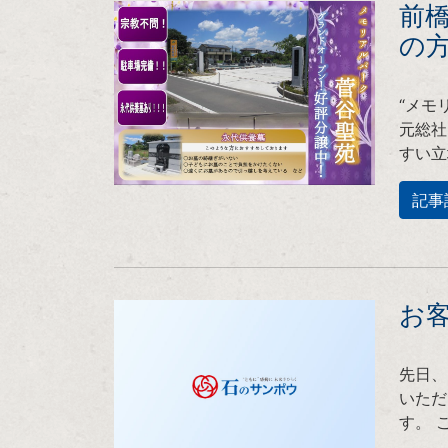
前
の
“メモ
元総社
すい立
記事
お
先日、
いただ
す。 