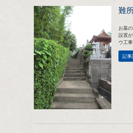
難
お墓の
設置が
ウ工事
記事