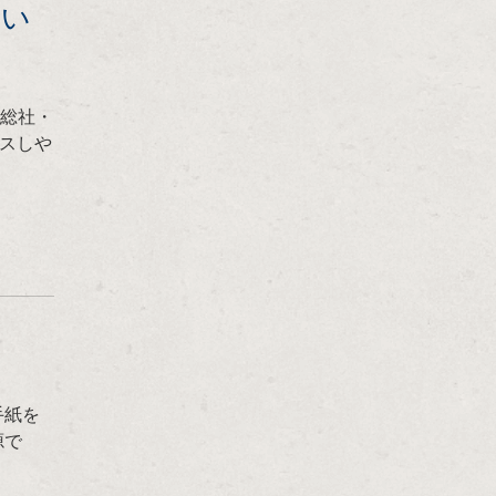
まい
 総社・
スしや
手紙を
源で