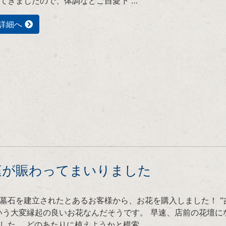
てきましたので、体調などご自愛下 …
詳細へ
庭が賑わってまいりました
墓石を建立されたとあるお客様から、お花を購入しました！ “
いう大変縁起の良いお花なんだそうです。 早速、店前の花壇に
した。 どのあたりに植えようかと模索 …