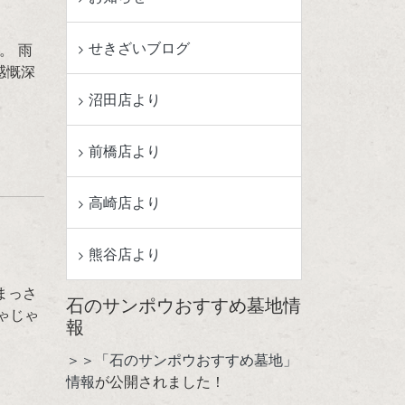
せきざいブログ
。 雨
感慨深
沼田店より
前橋店より
高崎店より
熊谷店より
まっさ
石のサンポウおすすめ墓地情
じゃじゃ
報
＞＞「石のサンポウおすすめ墓地」
情報
が公開されました！