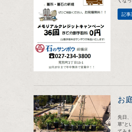
くなっ
記事
お
先日、
草”と
てみま