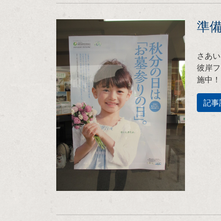
準
さあい
彼岸フ
施中！
記事