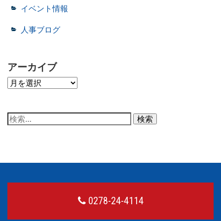
イベント情報
人事ブログ
アーカイブ
ア
ー
カ
イ
ブ
検
索:
0278-24-4114