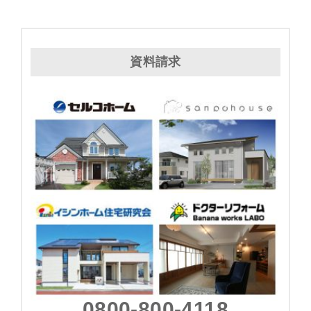
稿
ナ
資料請求
ビ
ゲ
ー
シ
ョ
ン
0800-800-4118