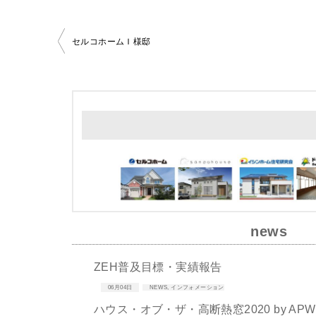
セルコホームＩ様邸
投
稿
ナ
ビ
ゲ
ー
シ
ョ
news
ン
ZEH普及目標・実績報告
06月04日
NEWS
,
インフォメーション
ハウス・オブ・ザ・高断熱窓2020 by A