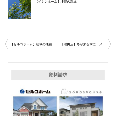
【イシンホーム】坪庭の新緑
【セルコホーム】初秋の地鎮祭♪
【沼田店】冬が来る前に メンテナンス徒然
投
稿
ナ
資料請求
ビ
ゲ
ー
シ
ョ