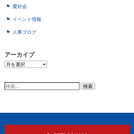
愛好会
イベント情報
人事ブログ
アーカイブ
ア
ー
カ
イ
ブ
検
索: