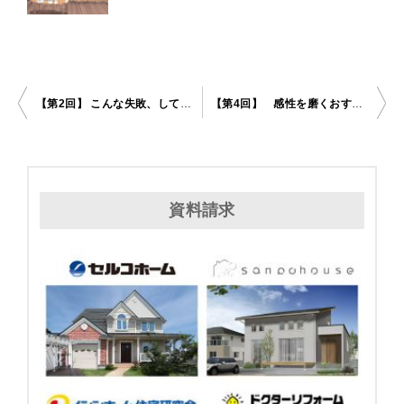
【第2回】 こんな失敗、していませんか？家具選びのあるあるミス
【第4回】 感性を磨くおすすめ本と、家具選びのまとめ
投
稿
ナ
資料請求
ビ
ゲ
ー
シ
ョ
ン