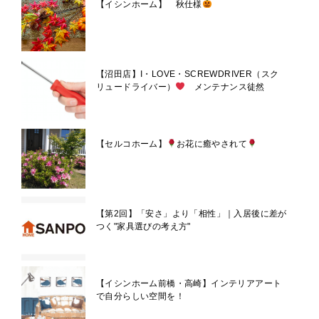
【イシンホーム】 秋仕様
【沼田店】I・LOVE・SCREWDRIVER（スク
リュードライバー）
メンテナンス徒然
【セルコホーム】
お花に癒やされて
【第2回】「安さ」より「相性」｜入居後に差が
つく"家具選びの考え方"
【イシンホーム前橋・高崎】インテリアアート
で自分らしい空間を！