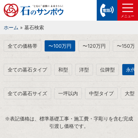
ホーム
»
墓石検索
全ての価格帯
〜100万円
〜120万円
〜150万
全ての墓石タイプ
和型
洋型
位牌型
永代
全ての墓石サイズ
一坪以内
中型タイプ
大型
※表記価格は、標準基礎工事・施工費・字彫りを含む完成
引渡し価格です。