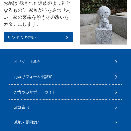
お墓は”残された遺族のより処と
なるもの”。家族が心を通わせあ
い、家の繁栄を願うその想いを
カタチにします。
サンポウの想い
オリジナル墓石
お墓リフォーム相談室
お悔やみサポートガイド
店舗案内
墓地・霊園紹介