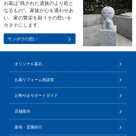
お墓は”残された遺族のより処と
なるもの”。家族が心を通わせあ
い、家の繁栄を願うその想いを
カタチにします。
サンポウの想い
オリジナル墓石
お墓リフォーム相談室
お悔やみサポートガイド
店舗案内
墓地・霊園紹介