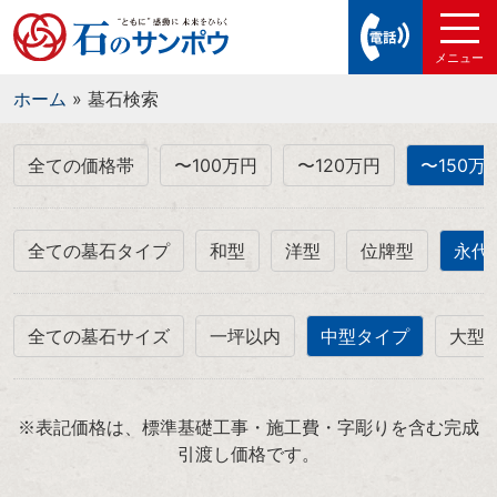
ホーム
»
墓石検索
全ての価格帯
〜100万円
〜120万円
〜150万
全ての墓石タイプ
和型
洋型
位牌型
永代
全ての墓石サイズ
一坪以内
中型タイプ
大型
※表記価格は、標準基礎工事・施工費・字彫りを含む完成
引渡し価格です。