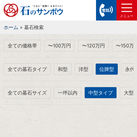
ホーム
»
墓石検索
全ての価格帯
〜100万円
〜120万円
〜150万
全ての墓石タイプ
和型
洋型
位牌型
永代
全ての墓石サイズ
一坪以内
中型タイプ
大型