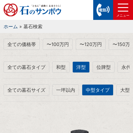
ホーム
»
墓石検索
全ての価格帯
〜100万円
〜120万円
〜150万
全ての墓石タイプ
和型
洋型
位牌型
永代
全ての墓石サイズ
一坪以内
中型タイプ
大型