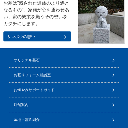
お墓は”残された遺族のより処と
なるもの”。家族が心を通わせあ
い、家の繁栄を願うその想いを
カタチにします。
サンポウの想い
オリジナル墓石
お墓リフォーム相談室
お悔やみサポートガイド
店舗案内
墓地・霊園紹介