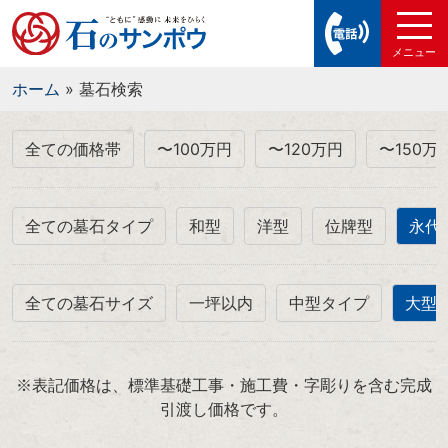
ホーム
»
墓石検索
全ての価格帯
〜100万円
〜120万円
〜150万
全ての墓石タイプ
和型
洋型
位牌型
永代
全ての墓石サイズ
一坪以内
中型タイプ
大型
※表記価格は、標準基礎工事・施工費・字彫りを含む完成
引渡し価格です。