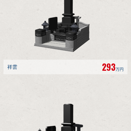
293
祥雲
万円