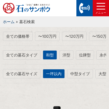
ホーム
»
墓石検索
全ての価格帯
〜100万円
〜120万円
〜150万
全ての墓石タイプ
和型
洋型
位牌型
永代
全ての墓石サイズ
一坪以内
中型タイプ
大型