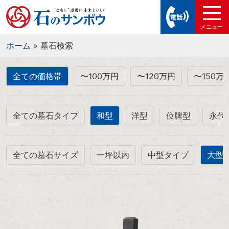
ホーム
»
墓石検索
全ての価格帯
〜100万円
〜120万円
〜150万
全ての墓石タイプ
和型
洋型
位牌型
永代
全ての墓石サイズ
一坪以内
中型タイプ
大型