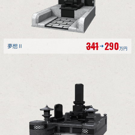
341
290
夢想Ⅱ
万円