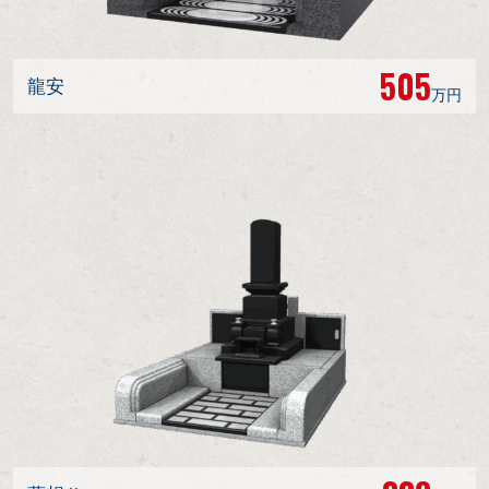
505
龍安
万円