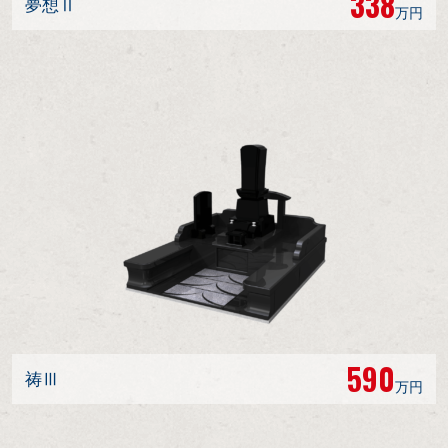
338
夢想Ⅱ
万円
590
祷Ⅲ
万円