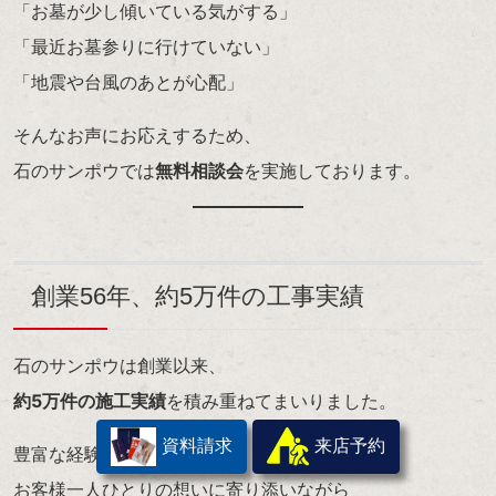
「お墓が少し傾いている気がする」
「最近お墓参りに行けていない」
「地震や台風のあとが心配」
そんなお声にお応えするため、
石のサンポウでは
無料相談会
を実施しております。
創業56年、約5万件の工事実績
石のサンポウは創業以来、
約5万件の施工実績
を積み重ねてまいりました。
資料請求
来店予約
豊富な経験をもとに、
お客様一人ひとりの想いに寄り添いながら