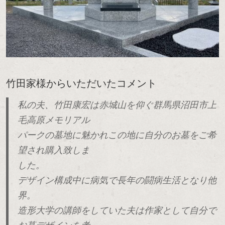
竹田家様からいただいたコメント
私の夫、竹田康宏は赤城山を仰ぐ群馬県沼田市上
毛高原メモリアル
パークの墓地に魅かれこの地に自分のお墓をご希
望され購入致しま
した。
デザイン構成中に病気で長年の闘病生活となり他
界。
造形大学の講師をしていた夫は作家として自分で