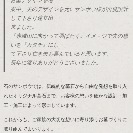
お墓デザインを考
案中、夫のデザインを元にサンポウ様が再度設計
して下さり建立出
来ました。
『赤城山に向かって羽ばたく』イメ－ジで夫の想
いを『カタチ』にし
て下さり亡き夫も喜んでいると思います。
長年に渡りありがとうございました。
石のサンポウでは、伝統的な墓石から自由な発想を取り入
れたオリジナル墓石まで、お客様の想いを確かな設計・加
工・施工によって形にしています。
これからも、ご家族の大切な想いに寄り添うお墓づくりに
取り組んでまいります。