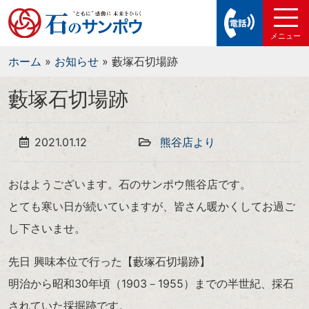
ホーム
»
お知らせ
»
藪塚石切場跡
藪塚石切場跡
2021.01.12
熊谷店より
おはようございます。石のサンポウ熊谷店です。
とても寒い日が続いていますが、皆さん暖かくしてお過ご
し下さいませ。
先日 興味本位で行った【藪塚石切場跡】
明治から昭和30年頃（1903－1955）までの半世紀、採石
されていた採掘跡です。