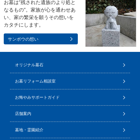
お墓は”残された遺族のより処と
なるもの”。家族が心を通わせあ
い、家の繁栄を願うその想いを
カタチにします。
サンポウの想い
オリジナル墓石
お墓リフォーム相談室
お悔やみサポートガイド
店舗案内
墓地・霊園紹介