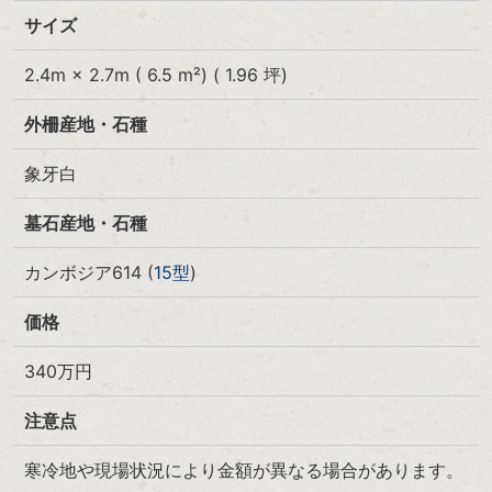
サイズ
2.4m × 2.7m ( 6.5 m²) ( 1.96 坪)
外柵産地・石種
象牙白
墓石産地・石種
カンボジア614 (
15型
)
価格
340
万円
注意点
寒冷地や現場状況により金額が異なる場合があります。