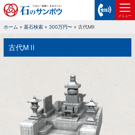
ホーム
»
墓石検索
»
300万円〜
»
古代MⅡ
古代MⅡ