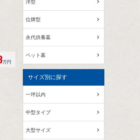
洋型
位牌型
永代供養墓
ペット墓
8
万円
サイズ別に探す
一坪以内
中型タイプ
大型サイズ