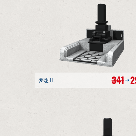
341
2
夢想Ⅱ