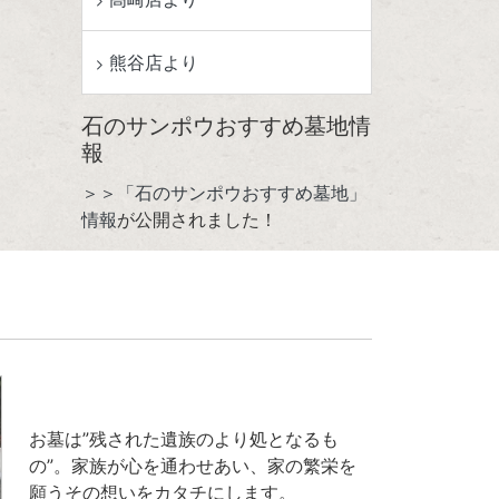
熊谷店より
石のサンポウおすすめ墓地情
報
＞＞「石のサンポウおすすめ墓地」
情報
が公開されました！
お墓は”残された遺族のより処となるも
の”。家族が心を通わせあい、家の繁栄を
願うその想いをカタチにします。