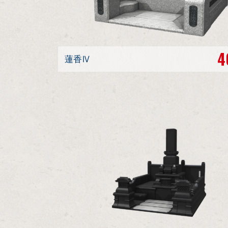
4
蓮香Ⅳ