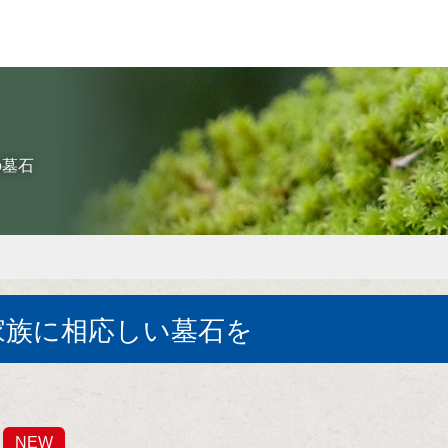
の墓石
家族に相応しい墓石を
NEW