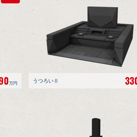
90
33
うつろいⅡ
万円