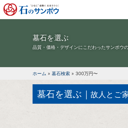
墓石を選ぶ
品質・価格・デザインにこだわったサンポウ
ホーム
»
墓石検索
»
300万円〜
墓石を選ぶ｜
故人とご