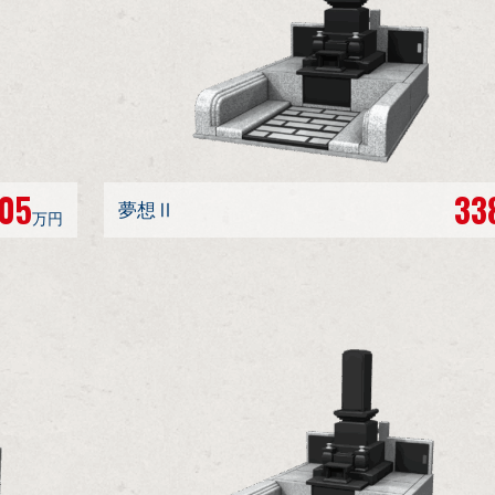
05
33
夢想Ⅱ
万円