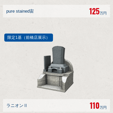
125
pure stained宙
万円
限定1基（前橋店展示）
110
ラニオンⅡ
万円