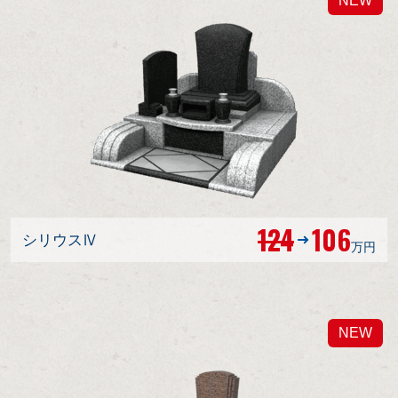
NEW
124
106
シリウスⅣ
万円
NEW