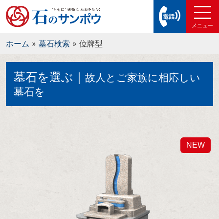
ホーム
»
墓石検索
»
位牌型
墓石を選ぶ｜
故人とご家族に相応しい
墓石を
NEW