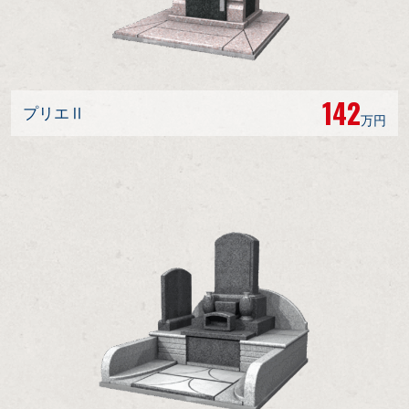
142
プリエⅡ
万円