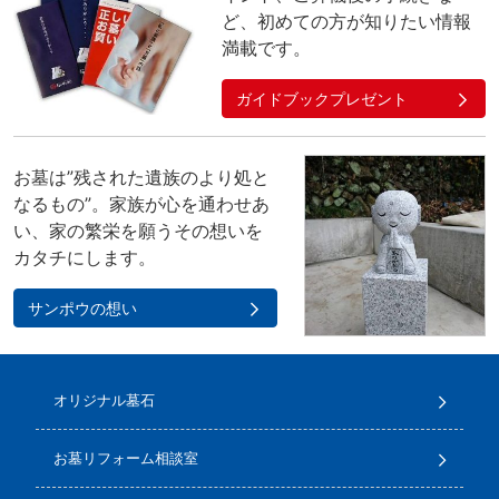
ど、初めての方が知りたい情報
満載です。
ガイドブックプレゼント
お墓は”残された遺族のより処と
なるもの”。家族が心を通わせあ
い、家の繁栄を願うその想いを
カタチにします。
サンポウの想い
オリジナル墓石
お墓リフォーム相談室