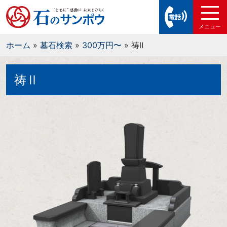
ホーム
»
墓石検索
»
300万円〜
»
祷Ⅱ
祷Ⅱ