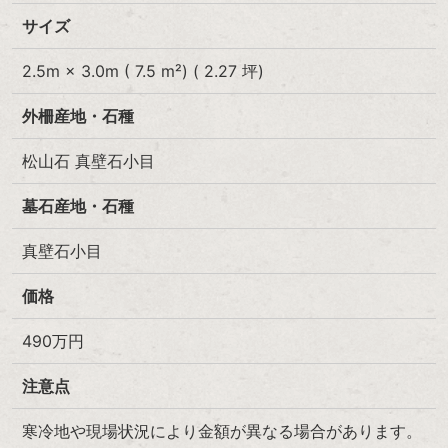
サイズ
2.5m × 3.0m ( 7.5 m²) ( 2.27 坪)
外柵産地・石種
松山石 真壁石小目
墓石産地・石種
真壁石小目
価格
490
万円
注意点
寒冷地や現場状況により金額が異なる場合があります。