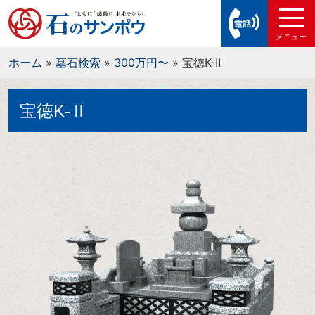
ホーム
»
墓石検索
»
300万円〜
»
宝徳K-Ⅱ
宝徳K-Ⅱ