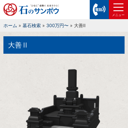
ホーム
»
墓石検索
»
300万円〜
»
大善Ⅱ
大善Ⅱ