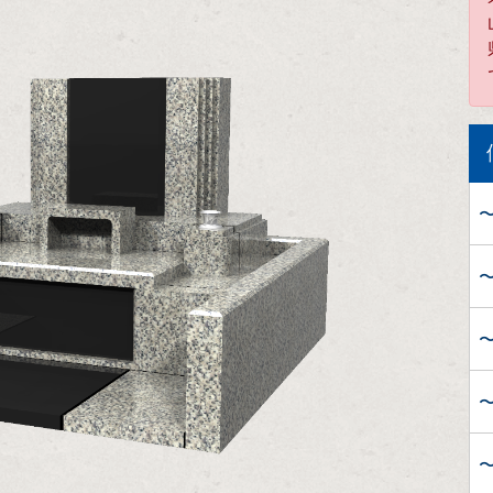
〜
〜
〜
〜
〜