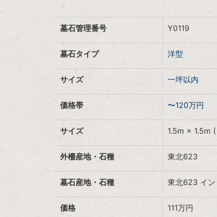
墓石管理番号
Y0119
墓石タイプ
洋型
サイズ
一坪以内
価格帯
〜120万円
サイズ
1.5m × 1.5m (
外柵産地・石種
東北623
墓石産地・石種
東北623 イ
価格
111
万円