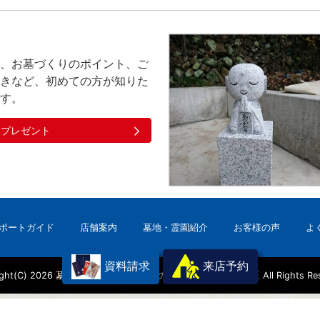
、お墓づくりのポイント、ご
きなど、初めての方が知りた
す。
クプレゼント
ポートガイド
店舗案内
墓地・霊園紹介
お客様の声
よ
資料請求
来店予約
ight(C) 2026
墓石・お墓のことなら石のサンポウ｜群馬・埼玉 All Rights Rese