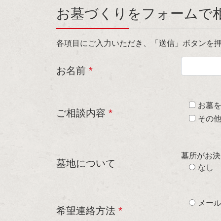
お墓づくりをフォームで
各項目にご入力いただき、「送信」ボタンを
お名前
*
お墓
ご相談内容
*
その
墓所がお決
墓地について
なし
メー
希望連絡方法
*