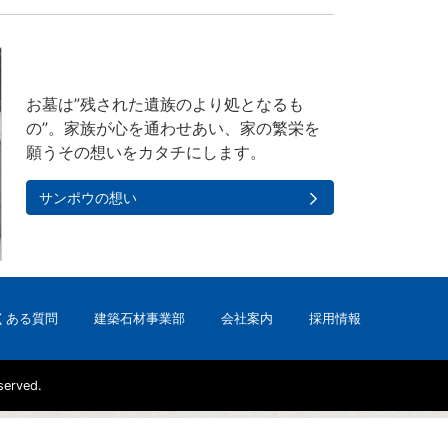
お墓は”残された遺族のより処となるも
の”。家族が心を通わせあい、家の繁栄を
願うその想いをカタチにします。
サンポウの想い
くある質問
建築石材事業部
会社案内
採用情報
rved.