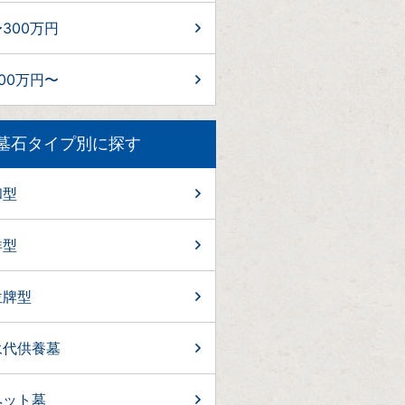
300万円
00万円〜
墓石タイプ別に探す
和型
洋型
位牌型
永代供養墓
ペット墓