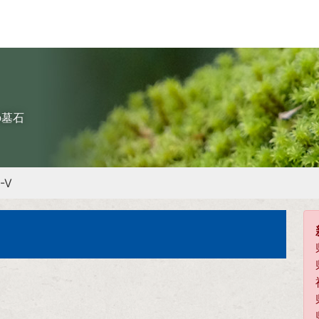
の墓石
-Ⅴ