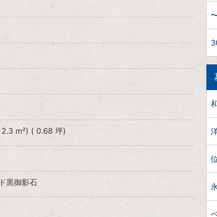
〜
3
 2.3 m²) ( 0.68 坪)
ンド黒御影石