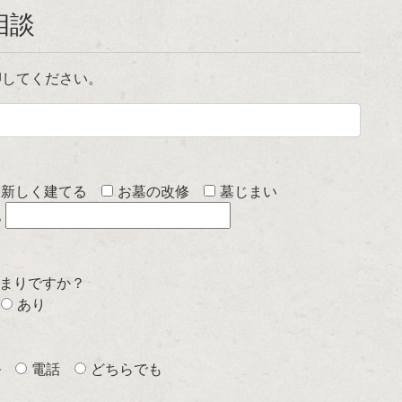
相談
押してください。
を新しく建てる
お墓の改修
墓じまい
他
まりですか？
あり
ル
電話
どちらでも