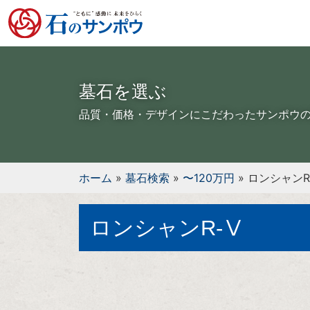
墓石を選ぶ
品質・価格・デザインにこだわったサンポウ
ホーム
»
墓石検索
»
〜120万円
»
ロンシャンR
ロンシャンR-Ⅴ