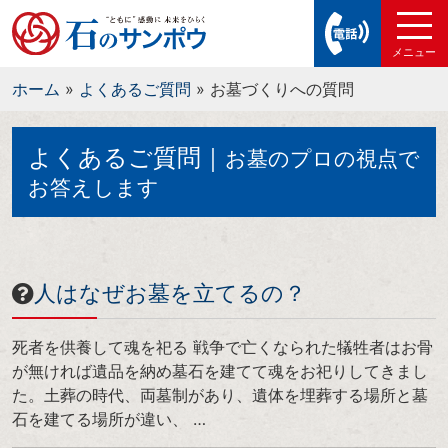
ホーム
»
よくあるご質問
»
お墓づくりへの質問
よくあるご質問｜
お墓のプロの視点で
お答えします
人はなぜお墓を立てるの？
死者を供養して魂を祀る 戦争で亡くなられた犠牲者はお骨
が無ければ遺品を納め墓石を建てて魂をお祀りしてきまし
た。土葬の時代、両墓制があり、遺体を埋葬する場所と墓
石を建てる場所が違い、 …