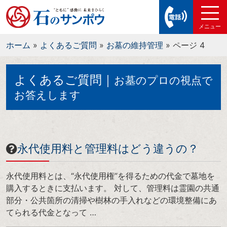
ホーム
»
よくあるご質問
»
お墓の維持管理
»
ページ 4
よくあるご質問｜
お墓のプロの視点で
お答えします
永代使用料と管理料はどう違うの？
永代使用料とは、“永代使用権”を得るための代金で墓地を
購入するときに支払います。 対して、管理料は霊園の共通
部分・公共箇所の清掃や樹林の手入れなどの環境整備にあ
てられる代金となって …